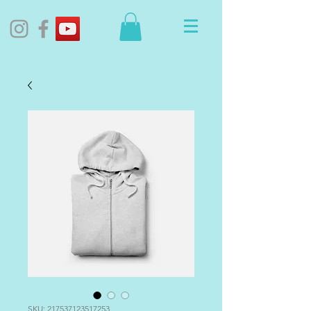
SKU: 217537123517253