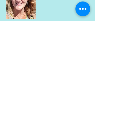
migliore per costruire fiducia e
rassicurare i tuoi clienti che possono
acquistare da te in tutta sicurezza.
CONTATTI
Ilaria Bonfante
info@ilatraveltips.com
WhatsApp:
+39 3331558801
Iscriviti alla mia mailing list
Subscribe Now