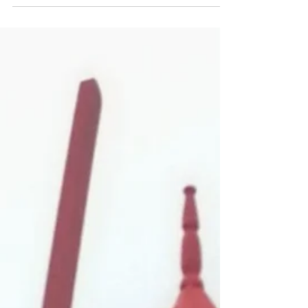
antica del mondo!! Il suo paesaggio
mozzafiato incanta e stupisce. Io la prima
volta che...