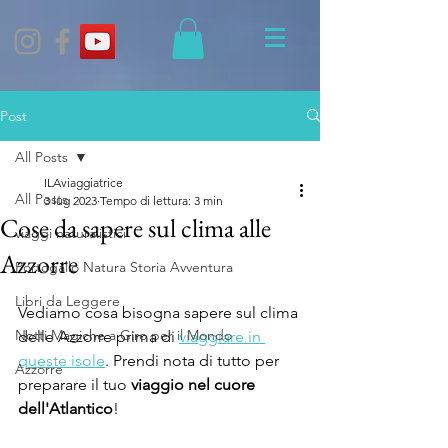
Post
All Posts
ILAviaggiatrice
All Posts
3 lug 2023
Tempo di lettura: 3 min
Cose da sapere sul clima alle
viaggi naturalistici
Azzorre
Portogallo Natura Storia Avventura
Libri da Leggere
Vediamo cosa bisogna sapere sul clima 
Notti Magiche a Giro per il Mondo
delle Azzorre prima di 
viaggiare in 
queste isole
. Prendi nota di tutto per 
Azzorre
preparare il tuo 
viaggio nel cuore 
dell'Atlantico
!