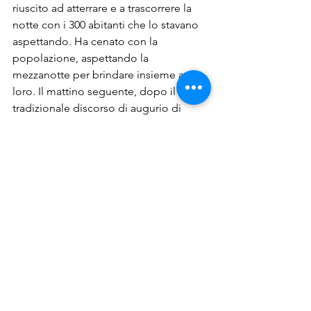
riuscito ad atterrare e a trascorrere la 
notte con i 300 abitanti che lo stavano 
aspettando. Ha cenato con la 
popolazione, aspettando la 
mezzanotte per brindare insieme a 
loro. Il mattino seguente, dopo il 
tradizionale discorso di augurio di 
buon anno,  ha partecipato alla Messa 
e, rispettando la 
tradizione 
portoghese
, il 1 gennaio ha fatto il 
bagno nell’ oceano, come rito 
propiziatorio per un’annata buona! 
azzorre
partenze
Azzorre